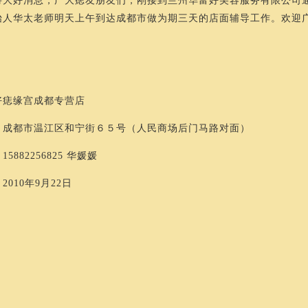
好消息，广大痣友朋友们，刚接到兰州华富好美容服务有限公司通
始人华太老师明天上午到达成都市做为期三天的店面辅导工作。欢迎
好痣缘宫成都专营店
：成都市温江区和宁街６５号（人民商场后门马路对面）
5882256825 华媛媛
2010年9月22日