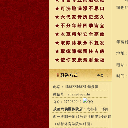
特大
司创
华富
地址
电话：1
时间：
电话：15882256825 华媛媛
微信号：chengduquzhi
ＱＱ：675980942
成都武侯区体院店
：成都市一环路
西一段88号附31号香月楠岸1楼商铺
（成都体育学院斜对面）