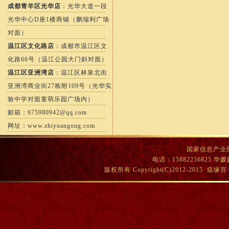
成都青羊区光华店
：光华大道一段
光华中心D座1楼商铺（鹏瑞利广场
对面）
温江区文化路店
：成都市温江区文
化路66号（温江公园大门斜对面）
温江区亚洲湾店
：温江区林泉北街
亚洲湾商业街27栋附109号（光华实
验中学对面童萌乐园广场内）
邮箱：
675980942@qq.com
网址：
www.zhiyuangong.com
国家信息产业部
电话：15882256825
版权所有 Copyright(C)2012-201