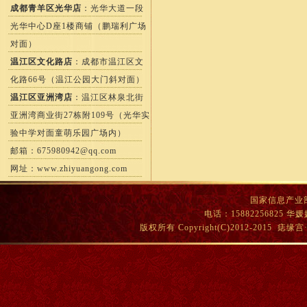
成都青羊区光华店
：光华大道一段
光华中心D座1楼商铺（鹏瑞利广场
对面）
温江区文化路店
：成都市温江区文
化路66号（温江公园大门斜对面）
温江区亚洲湾店
：温江区林泉北街
亚洲湾商业街27栋附109号（光华实
验中学对面童萌乐园广场内）
邮箱：
675980942@qq.com
网址：
www.zhiyuangong.com
国家信息产业部
电话：15882256825
版权所有 Copyright(C)2012-201