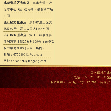
成都青羊区光华店
：光华大道一段
光华中心D座1楼商铺（鹏瑞利广场
对面）
温江区文化路店
：成都市温江区文
化路66号（温江公园大门斜对面）
温江区亚洲湾店
：温江区林泉北街
亚洲湾商业街27栋附109号（光华实
验中学对面童萌乐园广场内）
邮箱：
675980942@qq.com
网址：
www.zhiyuangong.com
国家信息产业部
电话：15882256825
版权所有 Copyright(C)2012-201